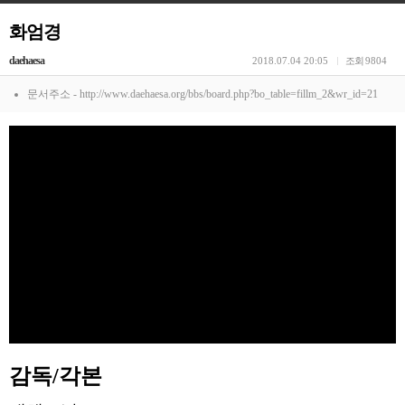
화엄경
daehaesa
2018.07.04 20:05
조회
9804
문서주소 - http://www.daehaesa.org/bbs/board.php?bo_table=fillm_2&wr_id=21
감독
/
각본