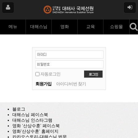
메뉴
대해스님
영화
교육
쇼핑몰
자동로그인
회원가입
아이디/비번 찾기
블로그
대해스님 페이스북
대해스님 인스타그램
영화 '산상수훈' 페이스북
영화'산상수훈' 홈페이지
카카오스토리-대해스님 법문