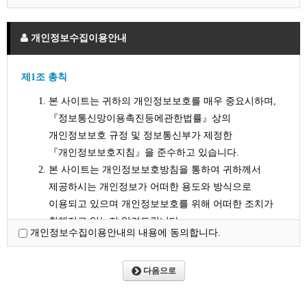
컴퓨터등 정보통신설비를 이용하여 재화등을 거래할 수
있도록 설정한 가상의 사이버 공간을 말합니다.
개인정보수집이용안내
"이용자"란 "사이버 국제선원"에 접속하여 이 약관에
따라 "사이버 국제선원"이 제공하는 서비스를 받는 회원
제1조 총칙
및 비회원을 말합니다.
'회원'이라 함은 "사이버 국제선원"에 개인정보를
본 사이트는 귀하의 개인정보보호를 매우 중요시하며,
제공하여 회원등록을 한 자로서, "사이버 국제선원"의
『정보통신망이용촉진등에관한법률』상의
정보를 지속적으로 제공받으며, "사이버 국제선원"이
개인정보보호 규정 및 정보통신부가 제정한
제공하는 서비스를 계속적으로 이용할 수 있는 자를
『개인정보보호지침』을 준수하고 있습니다.
말합니다.
본 사이트는 개인정보보호방침을 통하여 귀하께서
'비회원'이라 함은 회원에 가입하지 않고 "사이버
제공하시는 개인정보가 어떠한 용도와 방식으로
국제선원"이 제공하는 서비스를 이용하는 자를
이용되고 있으며 개인정보보호를 위해 어떠한 조치가
말합니다.
취해지고 있는지 알려드립니다.
개인정보수집이용안내의 내용에 동의합니다.
본 사이트는 개인정보보호방침을 홈페이지 첫 화면
제3조 회원가입
하단에 공개함으로써 귀하께서 언제나 용이하게 보실 수
다음으로
있도록 조치하고 있습니다.
이용자는 "사이버 국제선원"이 정한 가입 양식에 따라
본 사이트는 개인정보취급방침을 개정하는 경우
회원정보를 기입한 후 이 약관에 동의한다는 의사표시를
웹사이트 공지사항(또는 개별공지)을 통하여 공지할