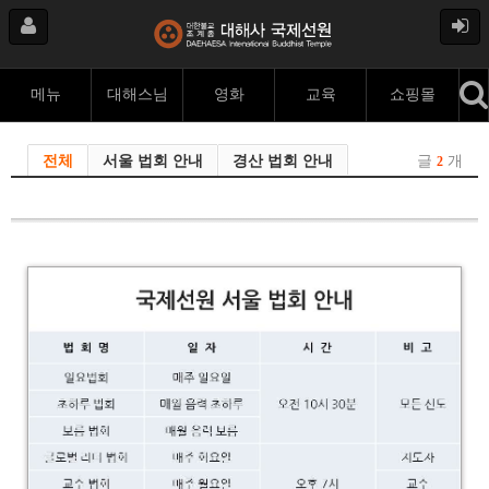
메뉴
대해스님
영화
교육
쇼핑몰
전체
서울 법회 안내
경산 법회 안내
글
개
2