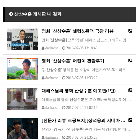
산상수훈 게시판 내 결과
영화 '
산상수훈
' 셀럽&관객 극찬 리뷰
영화 '
산상수훈
'[감독/각본] 대해스님모스크바국제영화제 공식 초청작, 교회도 목사님도 알려주지 않았던 놀라운 진실과 믿음에 관한 이야기 <
daehaesa
2018-07-05 13:18:48
영화 '
산상수훈
' 어린이 관람후기
Q-'
산상수훈
' 영화를 본 소감이 어떤가요?A-5개 파트를 몰아서 보니까 더 실감나고 머리에 내용이 쏙쏙 들어왔어요.제가 궁금해 하는 해답 같은 게, 궁금해 했으니까,머리에 답이 다 들어왔어요.제가 하나님이 보고 싶은데 하나님을 보는 방법이 없을까?생각했거든요.그런데 하나님의 본질도 금이고 나의 본질도 금인 걸 알아서하나님이 내 마음 안에 있다는 걸 알았어요.내가 하나님이고, 하나님이 나라는 걸 알았어요.학교에서 친구들과 싸울 때 '넌 나쁜 아이야!,…
daehaesa
2018-07-05 11:33:22
대해스님의 영화
산상수훈
예고편(1탄)
대해스님의 영화
산상수훈
은 모스크바국제영화제에 초청받았다.인간의 본질을 다룬 영화로 관객들에게 삶의 이정표를 명확하게 제시해주는 지적이고 철학적인 최고의 화제작
daehaesa
2017-07-24 21:02:14
[전문가 리뷰-르몽드지][장석용의 시네마 크리티크] 유영의 감독의 <
유영의 감독의 <
산상수훈
> 승려 감독 유영의(법명 대해, 조계종 국제선원 원장)는 성인들의 말씀을 주제로 한 시리즈물을 연출해오고 있다. <
daehaesa
2018-02-07 21:35:28