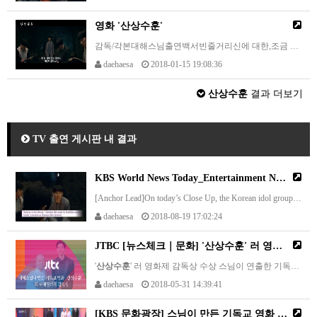
영화 '
산상수훈
'
감독/각본대해스님출연백서빈줄거리신에 대한,조금 특별한 이야기를 하기 위해동굴 속에 모인8명의 청년들!천국이 정말 존재 하는 걸까?착하게 살면,나는 정말 천국에 갈 수 있을까?하나님은 선악과를 왜 만들어 우리를 시험에 빠트렸을까?하나님은 왜 나의 고통은 돌봐 주시지 않는 걸까?누구도 속 시원히 말해준 적 없었던 신과 인간과의 관계감히 말할 수 없어 묻어뒀었지만누구나 한 번쯤은 떠올렸던 궁금증들.무조건적인 믿음만으로 강요될 수 없는난해하고 철학적인 질문들이…
daehaesa
2018-01-15 19:08:36
산상수훈
결과 더보기
TV 출연 게시판 내 결과
KBS World News Today_Entertainment News_영화 '
[Anchor Lead]On today’s Close Up, the Korean idol group sensation BTS has sold out tickets to its upcoming tour in the U.S. and Europe. Movie director Kim Ki-duk has taken legal action to deny sexual assault allegations against him. And a film on Christia…
daehaesa
2018-08-19 17:02:24
JTBC [뉴스체크｜문화] '
산상수훈
' 러 영화제 감독상
'
산상수훈
' 러 영화제 감독상 수상 스님이 연출한 기독교 영화입니다. '
daehaesa
2018-05-31 14:39:41
[KBS 문화광장] 스님이 만든 기독교 영화 ‘
산상수