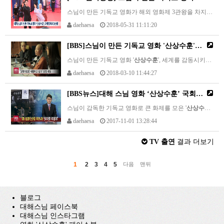
스님이 만든 기독교 영화가 해외 영화제 3관왕을 차지했습니다.영화 '
daehaesa
2018-05-31 11:11:20
[BBS]스님이 만든 기독교 영화 '
산상수훈
', 세계를 감동시키다
스님이 만든 기독교 영화 '
산상수훈
', 세계를 감동시키다스님이 만든 기독교 영화 ‘
daehaesa
2018-03-10 11:44:27
[BBS뉴스]대해 스님 영화 ‘
산상수훈
’ 국회 시사회...“종교 화합이 국회 협치로”
스님이 감독한 기독교 영화로 큰 화제를 모은 '
산상수훈
'이
daehaesa
2017-11-01 13:28:44
TV 출연
결과 더보기
1
2
3
4
5
다음
맨뒤
블로그
대해스님 페이스북
대해스님 인스타그램