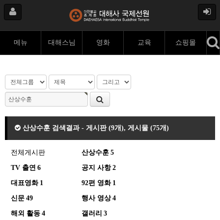
메뉴
대해스님
영화
교육
쇼핑몰
산상수훈 검색결과 - 게시판 (9개), 게시물 (75개)
전체게시판
산상수훈
5
TV 출연
6
공지 사항
2
대표영화
1
92편 영화
1
신문
49
행사 영상
4
해외 활동
4
갤러리
3