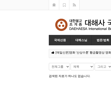
국제선원
대해스님
법문/법회
[매일신문]영화 '산상수훈' 황금촬영상 영화
[미디어붓다]CNN방송 Great Big Story
[매일종교신문]대해 스님 영화 '산상수훈'
[매일신문]대해스님 각본·감독, 그리스도교
[중앙일보]스님이 만든 기독교 영화 ‘산상
검색된 자료가 하나도 없습니다.
[중앙일보]스님이 만든 기독교 영화 ‘산상
[연합뉴스]스님이 만든 기독교 영화 교황
[NEWS CLIP]커버스토리_대해스님
[매일종교신문]대해스님, 살레시안 교황청神
[불교신문]영화 '산상수훈' 황금촬영상 영
[매일신문]영화 '산상수훈' 황금촬영상 영화