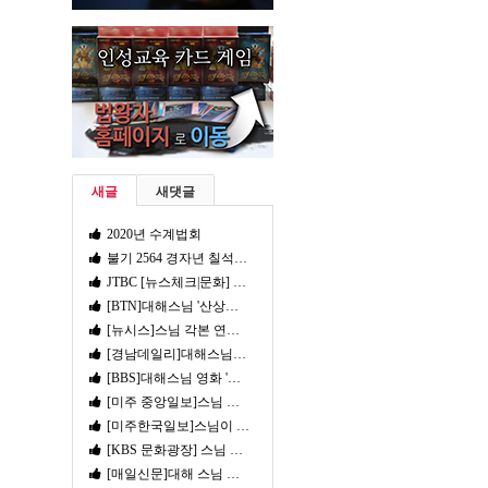
새글
새댓글
2020년 수계법회
불기 2564 경자년 칠석七夕, 백종百種 특별정진법회 및 고입·대입 수험생 합격성취발원 안내
JTBC [뉴스체크|문화] 영화 '산상수훈' 유엔서 시사회
[BTN]대해스님 '산상수훈' UN시사회..극찬 쏟아져
[뉴시스]스님 각본 연출, 기독교 영화 '산상수훈' UN본부서 시사회
[경남데일리]대해스님이 만든 그리스도교영화 '산상수훈' 전 세계 호응
[BBS]대해스님 영화 '산상수훈' UN본부에서 시사회
[미주 중앙일보]스님 제작 기독영화 UN 오다
[미주한국일보]스님이 만든 영화 ‘산상수훈’ 유엔본부 상영 호평
[KBS 문화광장] 스님 제작 영화 ‘산상수훈’ 유엔 본부서 시사회
[매일신문]대해 스님 메가폰 '산상수훈' UN본부서 시사회 극찬