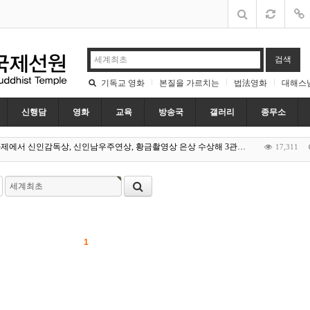
검색
기독교 영화
본질을 가르치는
법法영화
대해스
신행담
영화
교육
방송국
갤러리
종무소
제에서 신인감독상, 신인남우주연상, 황금촬영상 은상 수상해 3관왕 등극
17,311
, 다큐멘터리 미국전역 방송
15,453
 로마 교황청에서 시사회 개최
16,051
 영화 '산상수훈' 교황청 시사회 개최
18,328
수훈’ 로마 교황청서 시사회
17,575
수훈’ 로마 교황청서 시사회
17,659
청서 시사회
15,005
1
16,852
大 ‘새로운 시선상’ 수상
16,365
화제서 3개부문 수상
16,319
제에서 신인감독상, 신인남우주연상, 황금촬영상 은상 수상해 3관왕 등극
17,311