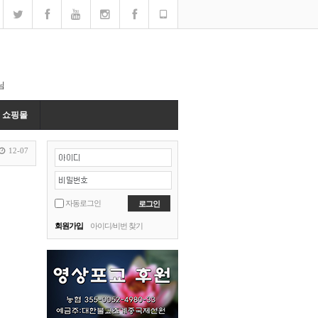
님
쇼핑몰
12-07
11-10
11-10
11-09
자동로그인
11-09
11-09
회원가입
아이디/비번 찾기
11-09
12-20
12-20
12-07
12-07